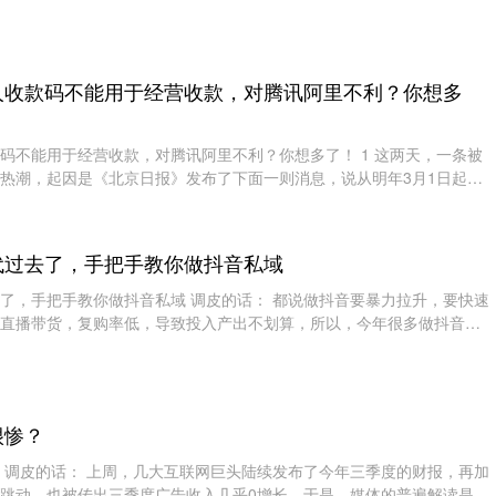
售卖的货品均不
人收款码不能用于经营收款，对腾讯阿里不利？你想多
码不能用于经营收款，对腾讯阿里不利？你想多了！ 1 这两天，一条被
热潮，起因是《北京日报》发布了下面一则消息，说从明年3月1日起，
能用于经营收款：
代过去了，手把手教你做抖音私域
了，手把手教你做抖音私域 调皮的话： 都说做抖音要暴力拉升，要快速
直播带货，复购率低，导致投入产出不划算，所以，今年很多做抖音的
抖音必然进入精
很惨？
 调皮的话： 上周，几大互联网巨头陆续发布了今年三季度的财报，再加
跳动，也被传出三季度广告收入几乎0增长，于是，媒体的普遍解读是：