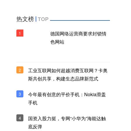
热文榜
TOP
1
德国网络运营商要求封锁情
色网站
2
工业互联网如何超越消费互联网？卡奥
斯共创共享，构建生态品牌新范式
3
今年最有创意的平价手机：Nokia滑盖
手机
4
国资入股力挺，专网“小华为”海能达触
底反弹