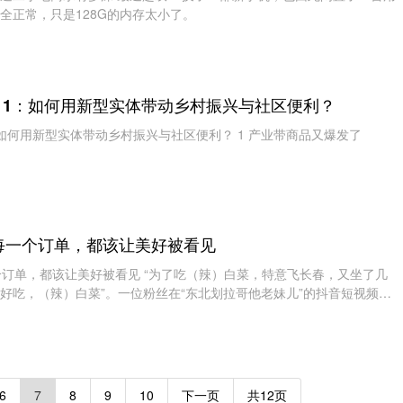
全正常，只是128G的内存太小了。
.11：如何用新型实体带动乡村振兴与社区便利？
：如何用新型实体带动乡村振兴与社区便利？ 1 产业带商品又爆发了
每一个订单，都该让美好被看见
个订单，都该让美好被看见 “为了吃（辣）白菜，特意飞长春，又坐了几
好吃，（辣）白菜”。一位粉丝在“东北划拉哥他老妹儿”的抖音短视频下
6
7
8
9
10
下一页
共12页