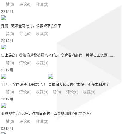
赞(
0
)
评论(
0
)
收藏(
0
)
22
12月
深度 | 薇娅全网被封，但薇娅不会倒下
赞(
0
)
评论(
0
)
收藏(
0
)
20
12月
史上最高！薇娅偷逃税被罚13.41亿！高管发内部信：希望员工沉默……
赞(
0
)
评论(
0
)
收藏(
0
)
15
12月
11月，全国消费几乎0增长！
直播间大起大落得太快，实在太刺激了
赞(
0
)
评论(
0
)
收藏(
0
)
赞(
0
)
评论(
0
)
收藏(
0
)
10
12月
逃税被罚近1亿后，微博又被封，雪梨林珊珊还能翻身吗？
赞(
0
)
评论(
0
)
收藏(
0
)
08
12月