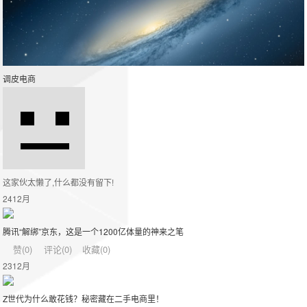
调皮电商
这家伙太懒了,什么都没有留下!
24
12月
腾讯“解绑”京东，这是一个1200亿体量的神来之笔
赞(
0
)
评论(
0
)
收藏(
0
)
23
12月
Z世代为什么敢花钱？秘密藏在二手电商里！