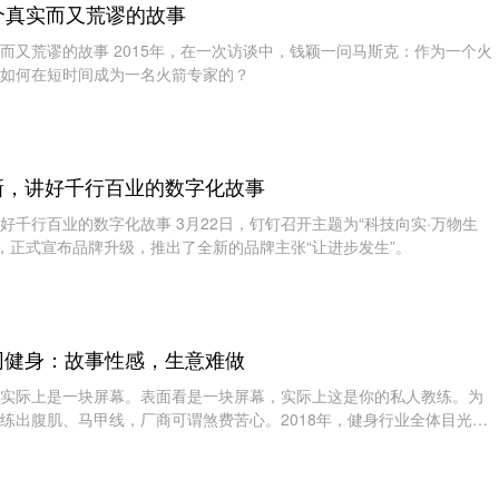
一个真实而又荒谬的故事
真实而又荒谬的故事 2015年，在一次访谈中，钱颖一问马斯克：作为一个火
如何在短时间成为一名火箭专家的？
新，讲好千行百业的数字化故事
好千行百业的数字化故事 3月22日，钉钉召开主题为“科技向实·万物生
会，正式宣布品牌升级，推出了全新的品牌主张“让进步发生”。
网健身：故事性感，生意难做
实际上是一块屏幕。表面看是一块屏幕，实际上这是你的私人教练。为
练出腹肌、马甲线，厂商可谓煞费苦心。2018年，健身行业全体目光向
or的产品看齐。高