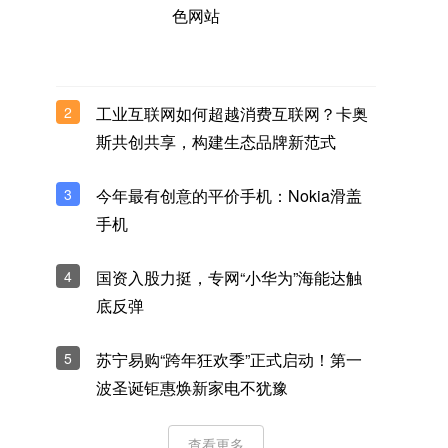
色网站
2
工业互联网如何超越消费互联网？卡奥
斯共创共享，构建生态品牌新范式
3
今年最有创意的平价手机：Nokia滑盖
手机
4
国资入股力挺，专网“小华为”海能达触
底反弹
5
苏宁易购“跨年狂欢季”正式启动！第一
波圣诞钜惠焕新家电不犹豫
查看更多