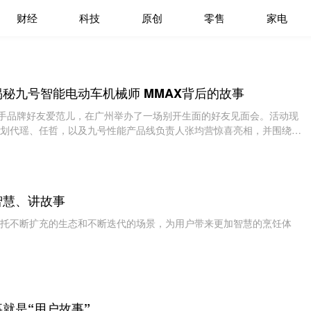
财经
科技
原创
零售
家电
秘九号智能电动车机械师 MMAX背后的故事
携手品牌好友爱范儿，在广州举办了一场别开生面的好友见面会。活动现
划代瑶、任哲，以及九号性能产品线负责人张均营惊喜亮相，并围绕九
观众一起分享了新品
智慧、讲故事
托不断扩充的生态和不断迭代的场景，为用户带来更加智慧的烹饪体
就是“用户故事”