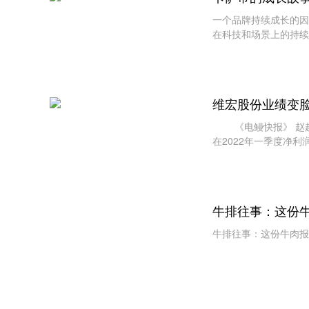
一个品牌持续成长的因
在科技和场景上的持续
痛点，卡萨帝不断迭代
维宏股份业绩变脸
《电鳗快报》 赵超/文
在2022年一季度净利润
牛排往事：这份
牛排往事：这份牛肉报