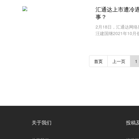
汇通达上市遭冷
事？
2月18日，汇通达网
汪建国继2021年1
个IPO。自2010年
首页
上一页
1
关于我们
投稿