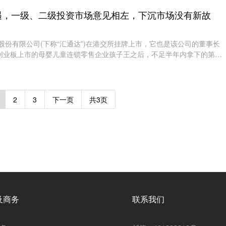
遇，一级、二级投资市场意见相左，下沉市场没有新故
络股份有限公司(下称“汇通达”)在港交所挂牌上市，它也是该公司的董事长
0月创业板上市的母婴儿童连锁零售企业孩子王之后，不足半年内拿下的第二
起，汇通达便开始布
2
3
下一页
共3页
及商务
联系我们