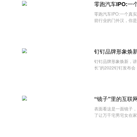
​零跑汽车IPO:
​零跑汽车IPO:一个
箭行业的门外汉，你是
钉钉品牌形象焕
钉钉品牌形象焕新，讲
长”的2022钉钉发布
“镜子”里的互联
表面看这是一面镜子，
了让万千宅男宅女在家
一款名为“魔镜”Mirr