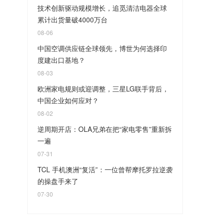
技术创新驱动规模增长，追觅清洁电器全球
累计出货量破4000万台
08-06
中国空调供应链全球领先，博世为何选择印
度建出口基地？
08-03
欧洲家电规则或迎调整，三星LG联手背后，
中国企业如何应对？
08-02
逆周期开店：OLA兄弟在把“家电零售”重新拆
一遍
07-31
TCL 手机澳洲“复活”：一位曾帮摩托罗拉逆袭
的操盘手来了
07-30