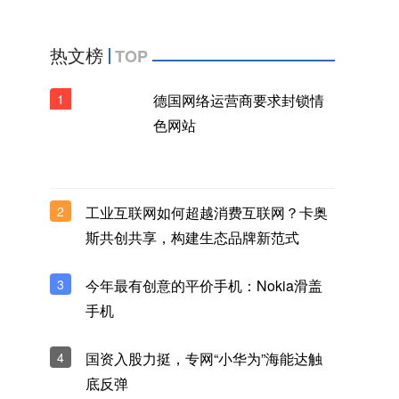
热文榜
TOP
1
德国网络运营商要求封锁情
色网站
2
工业互联网如何超越消费互联网？卡奥
斯共创共享，构建生态品牌新范式
3
今年最有创意的平价手机：Nokia滑盖
手机
4
国资入股力挺，专网“小华为”海能达触
底反弹