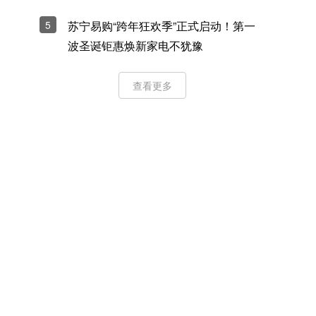
5
苏宁易购“跨年狂欢季”正式启动！第一
波圣诞钜惠焕新家电不犹豫
查看更多