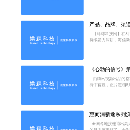
和碳足迹国家创新联盟
产品、品牌、渠
【环球科技网】在8月
持续发力深耕，海信新
年。海信新风空调一举
《心动的信号》
由腾讯视频出品的都
待中官宣，正片定档8
惠而浦新逸系列洗
全国各地接连退出高
的魅力与美好了。面对