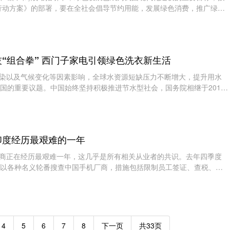
峰行动方案》的部署，要在全社会倡导节约用能，发展绿色消费，推广绿色
品认证与标
“组合拳” 西门子家电引领绿色洗衣新生活
染以及气候变化等因素影响，全球水资源短缺压力不断增大，提升用水
国的重要议题。中国始终坚持积极推进节水型社会，国务院相继于2019
《国家节水行动方案
印度经历最艰难的一年
商正在经历最艰难一年，这几乎是所有相关从业者的共识。去年四季度
以各种名义轮番搜查中国手机厂商，措施包括限制员工签证、查税、冻
4
5
6
7
8
下一页
共33页