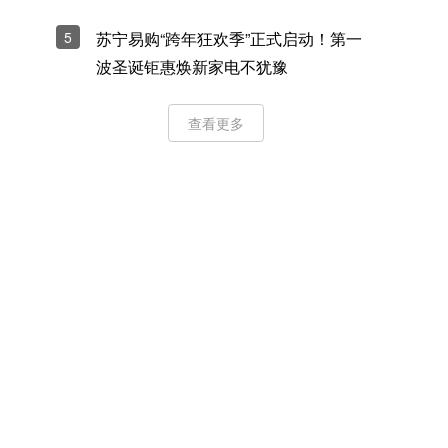
5
苏宁易购“跨年狂欢季”正式启动！第一
波圣诞钜惠焕新家电不犹豫
查看更多