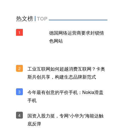
热文榜
TOP
1
德国网络运营商要求封锁情
色网站
2
工业互联网如何超越消费互联网？卡奥
斯共创共享，构建生态品牌新范式
3
今年最有创意的平价手机：Nokia滑盖
手机
4
国资入股力挺，专网“小华为”海能达触
底反弹