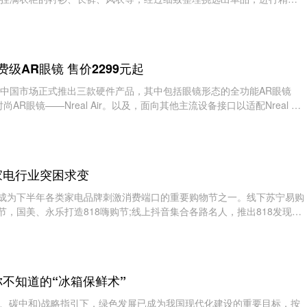
也能焕发新光彩
费级AR眼镜 售价2299元起
l面向中国市场正式推出三款硬件产品，其中包括眼镜形态的全功能AR眼镜
时尚AR眼镜——Nreal Air。以及，面向其他主流设备接口以适配Nreal Air
——Nreal适
家电行业突困求变
18”成为下半年各类家电品牌刺激消费端口的重要购物节之一。线下苏宁易购
节，国美、永乐打造818嗨购节;线上抖音集合各路名人，推出818发现好
试图在市
不知道的“冰箱保鲜术”
峰、碳中和)战略指引下，绿色发展已成为我国现代化建设的重要目标，按