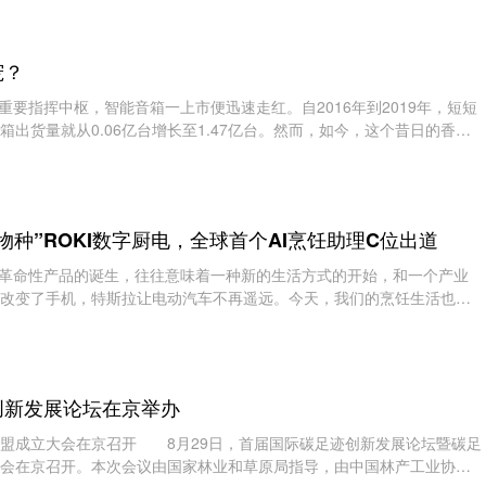
宠？
要指挥中枢，智能音箱一上市便迅速走红。自2016年到2019年，短短
箱出货量就从0.06亿台增长至1.47亿台。然而，如今，这个昔日的香饽
”了。据相关报
物种”ROKI数字厨电，全球首个AI烹饪助理C位出道
革命性产品的诞生，往往意味着一种新的生活方式的开始，和一个产业
改变了手机，特斯拉让电动汽车不再遥远。今天，我们的烹饪生活也将
而一步跨入想象
创新发展论坛在京举办
月29日，首届国际碳足迹创新发展论坛暨碳足
会在京召开。本次会议由国家林业和草原局指导，由中国林产工业协会