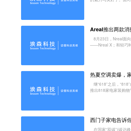
护理，沉眠已久的秋装
Areal推出两款消
8月23日，Nrea
——Nreal X；和轻巧
眼镜投屏模式的转接设备
热夏空调卖爆，
继“618”之后，“8
推出818家电家装购物
物节。各路群雄毕至，
西门子家电告诉你
在国家“双碳”(碳达