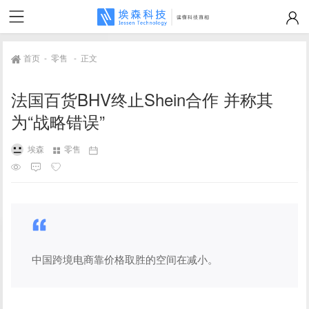
首页
-
零售
-
正文
法国百货BHV终止Shein合作 并称其
为“战略错误”
埃森
零售
中国跨境电商靠价格取胜的空间在减小。