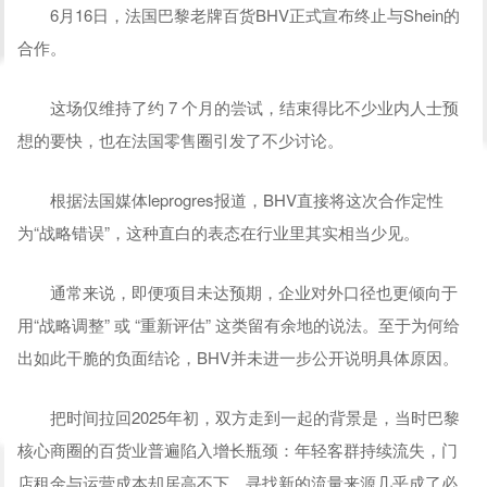
6月16日，法国巴黎老牌百货BHV正式宣布终止与Shein的
合作。
这场仅维持了约 7 个月的尝试，结束得比不少业内人士预
想的要快，也在法国零售圈引发了不少讨论。
根据法国媒体leprogres报道，BHV直接将这次合作定性
为“战略错误”，这种直白的表态在行业里其实相当少见。
通常来说，即便项目未达预期，企业对外口径也更倾向于
用“战略调整” 或 “重新评估” 这类留有余地的说法。至于为何给
出如此干脆的负面结论，BHV并未进一步公开说明具体原因。
把时间拉回2025年初，双方走到一起的背景是，当时巴黎
核心商圈的百货业普遍陷入增长瓶颈：年轻客群持续流失，门
店租金与运营成本却居高不下，寻找新的流量来源几乎成了必