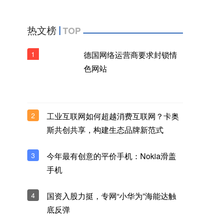
热文榜
TOP
1
德国网络运营商要求封锁情
色网站
2
工业互联网如何超越消费互联网？卡奥
斯共创共享，构建生态品牌新范式
3
今年最有创意的平价手机：Nokia滑盖
手机
4
国资入股力挺，专网“小华为”海能达触
底反弹