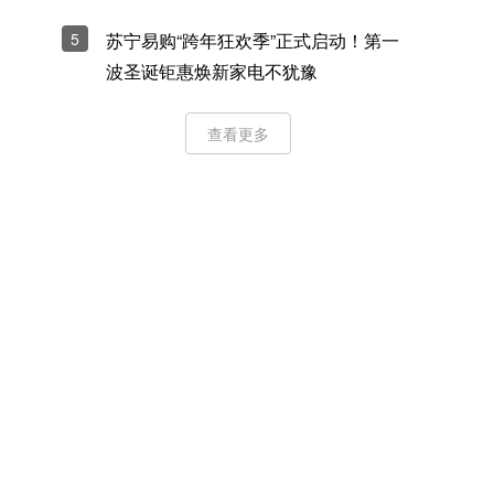
5
苏宁易购“跨年狂欢季”正式启动！第一
波圣诞钜惠焕新家电不犹豫
查看更多