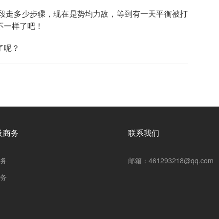
段走多少步骤，现在是势均力敌，等到有一天平衡被打
不一样了吧！
了呢？
及商务
联系我们
务
邮箱：461293218@qq.com
务