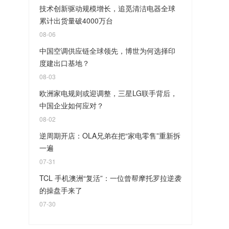
技术创新驱动规模增长，追觅清洁电器全球
累计出货量破4000万台
08-06
中国空调供应链全球领先，博世为何选择印
度建出口基地？
08-03
欧洲家电规则或迎调整，三星LG联手背后，
中国企业如何应对？
08-02
逆周期开店：OLA兄弟在把“家电零售”重新拆
一遍
07-31
TCL 手机澳洲“复活”：一位曾帮摩托罗拉逆袭
的操盘手来了
07-30