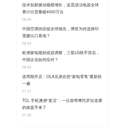
技术创新驱动规模增长，追觅清洁电器全球
累计出货量破4000万台
08-06
中国空调供应链全球领先，博世为何选择印
度建出口基地？
08-03
欧洲家电规则或迎调整，三星LG联手背后，
中国企业如何应对？
08-02
逆周期开店：OLA兄弟在把“家电零售”重新拆
一遍
07-31
TCL 手机澳洲“复活”：一位曾帮摩托罗拉逆袭
的操盘手来了
07-30