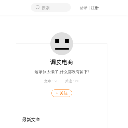
搜索
登录 | 注册
调皮电商
这家伙太懒了,什么都没有留下!
文章：
23
关注：
60
最新文章