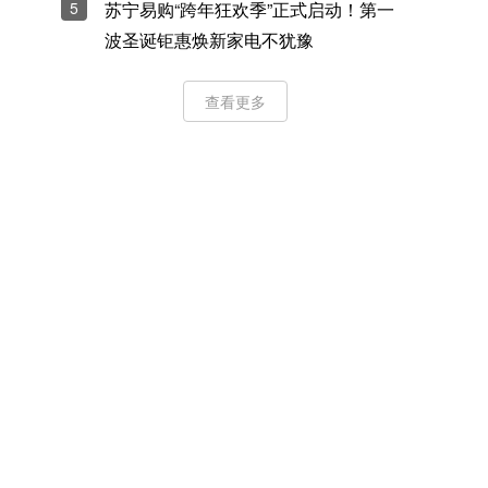
5
苏宁易购“跨年狂欢季”正式启动！第一
波圣诞钜惠焕新家电不犹豫
查看更多