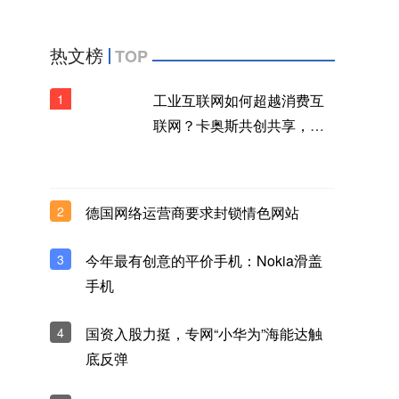
热文榜
TOP
1
工业互联网如何超越消费互
联网？卡奥斯共创共享，构
建生态品牌新范式
2
德国网络运营商要求封锁情色网站
3
今年最有创意的平价手机：Nokia滑盖
手机
4
国资入股力挺，专网“小华为”海能达触
底反弹