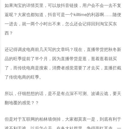
如果淘宝的详情页里，可以放抖音链接，用户会不会一去不复
返呢？大家也都知道，抖音可是一个killtime的利器啊……随便
一进去，就一两个小时出不来，怎么还会记得回到淘宝买东
西？
还记得调皮电商前几天写的文章吗？现在，直播带货把秋冬新
品的旺季提前了半个月，因为直播带货是逛，逛着逛着就买
了，而传统电商是搜索，消费者感觉需要了才去买，直播拦截
了传统电商的旺季。
所以，仔细想想的话，是不是有点深不可测、波谲云诡，要天
翻地覆的感觉？？
但是对于互联网的柏林墙倒掉，大家都莫衷一是，到底有利于
谁不利于谁，以后怎么干，在各大社群里，争得面红耳赤，一