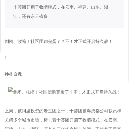
十荟团开启了收缩模式，在云南、福建、山东、浙
江，还有东三省多
倒闭、收缩！社区团购完蛋了？不！才正式开启持久战！
1
挣扎自救
上周，被阿里投资的老三团之一，十荟团被爆成都公司裁员和
关闭多个城市市场，标志着十荟团开启了收缩模式，在云南、
福建、山东、浙江，还有东三省多个城市关闭，不过并不是完