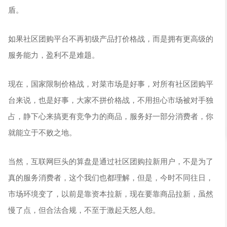
盾。
如果社区团购平台不再初级产品打价格战，而是拥有更高级的
服务能力，盈利不是难题。
现在，国家限制价格战，对菜市场是好事，对所有社区团购平
台来说，也是好事，大家不拼价格战，不用担心市场被对手独
占，静下心来搞更有竞争力的商品，服务好一部分消费者，你
就能立于不败之地。
当然，互联网巨头的算盘是通过社区团购拉新用户，不是为了
真的服务消费者，这个我们也都理解，但是，今时不同往日，
市场环境变了，以前是靠资本拉新，现在要靠商品拉新，虽然
慢了点，但合法合规，不至于激起天怒人怨。