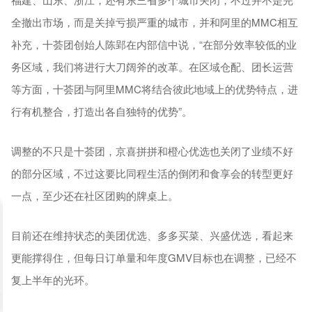
全撤出市场，而是关掉亏损严重的城市，并和阿里的MMC相互
补充，十荟团创始人陈郢在内部信中说，“在部分效率较低的业
务区域，我们将进行大刀阔斧的改革。在区域仓配、团长运营
等方面，十荟团与阿里MMC将结合彼此地域上的优势特点，进
行有机整合，打造出各自独特的优势”。
调整的不只是十荟团，京喜拼拼和橙心优选也关闭了业绩不好
的部分区域，不过这要比同程生活的倒闭和食享会的转型更好
一点，至少还在社区团购的牌桌上。
目前还在维持状态的美团优选、多多买菜、兴盛优选，看起来
更能撑得住，但每日订单量和年度GMV目标也在调整，已经不
复上半年的光环。