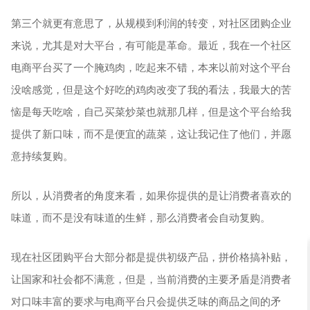
第三个就更有意思了，从规模到利润的转变，对社区团购企业
来说，尤其是对大平台，有可能是革命。最近，我在一个社区
电商平台买了一个腌鸡肉，吃起来不错，本来以前对这个平台
没啥感觉，但是这个好吃的鸡肉改变了我的看法，我最大的苦
恼是每天吃啥，自己买菜炒菜也就那几样，但是这个平台给我
提供了新口味，而不是便宜的蔬菜，这让我记住了他们，并愿
意持续复购。
所以，从消费者的角度来看，如果你提供的是让消费者喜欢的
味道，而不是没有味道的生鲜，那么消费者会自动复购。
现在社区团购平台大部分都是提供初级产品，拼价格搞补贴，
让国家和社会都不满意，但是，当前消费的主要矛盾是消费者
对口味丰富的要求与电商平台只会提供乏味的商品之间的矛