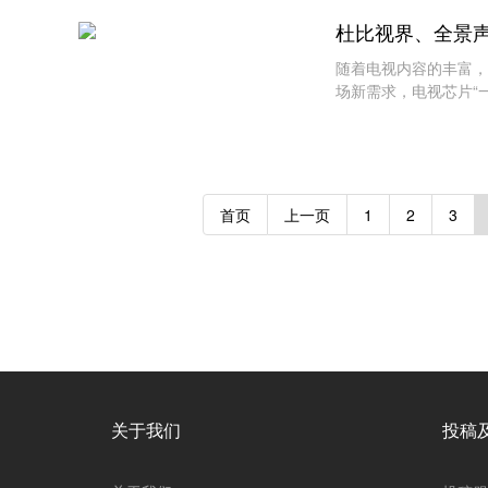
杜比视界、全景声双
随着电视内容的丰富，
场新需求，电视芯片“一哥
onic系列力添新成员。目
首页
上一页
1
2
3
关于我们
投稿