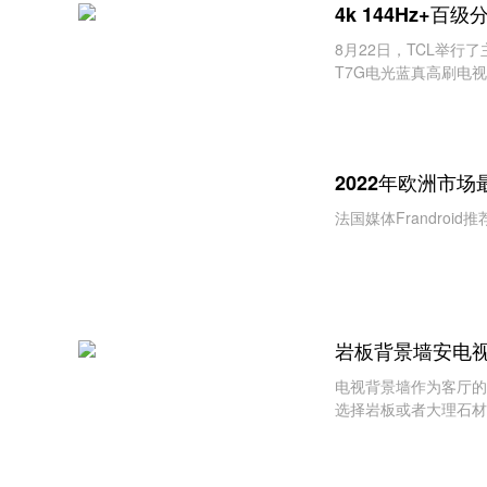
4k 144Hz+百
8月22日，TCL举
T7G电光蓝真高刷电视
144Hz真高刷等，为
2022年欧洲市
法国媒体Frandroi
岩板背景墙安电
电视背景墙作为客厅的
选择岩板或者大理石材
眼、无痕操作等要求也