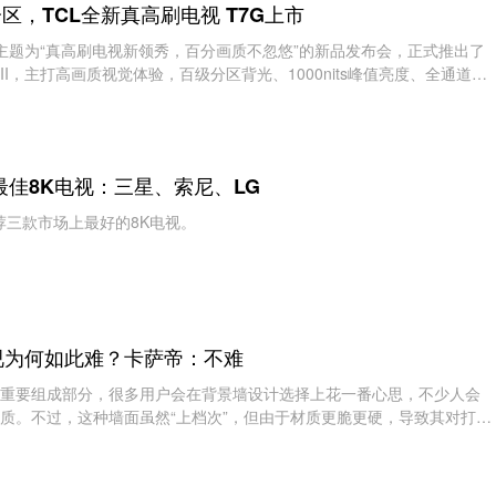
级分区，TCL全新真高刷电视 T7G上市
行了主题为“真高刷电视新领秀，百分画质不忽悠”的新品发布会，正式推出了
II，主打高画质视觉体验，百级分区背光、1000nits峰值亮度、全通道4K
业界树立了新标杆
场最佳8K电视：三星、索尼、LG
d推荐三款市场上最好的8K电视。
视为何如此难？卡萨帝：不难
重要组成部分，很多用户会在背景墙设计选择上花一番心思，不少人会
质。不过，这种墙面虽然“上档次”，但由于材质更脆更硬，导致其对打
更高。也正因如