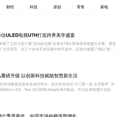
财经
科技
原创
零售
家电
信ULED电视U7H打造跨界美学盛宴
术家丁乙的大型个展“流动的无限”在青岛TAG·西海美术馆盛大开幕。展览
示”为元语言、在三十余年艺术实践中的代表作，还首次披露了他以“海”为
传统绘
重磅升级 以创新科技赋能智慧新生活
022年战略新品发布会成功举办。此次发布会以“与三星一起 大开眼界” 为
cro LED、Neo QLED和Lifestyle系列新品。作为全球电视行业的佼
术和产品的不断
0个季度最低，中国市场份额逆势增长