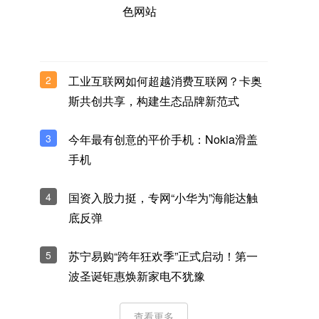
色网站
2
工业互联网如何超越消费互联网？卡奥
斯共创共享，构建生态品牌新范式
3
今年最有创意的平价手机：Nokia滑盖
手机
4
国资入股力挺，专网“小华为”海能达触
底反弹
5
苏宁易购“跨年狂欢季”正式启动！第一
波圣诞钜惠焕新家电不犹豫
查看更多