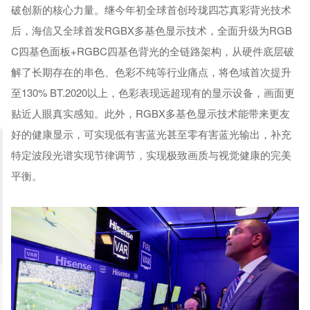
破创新的核心力量。继今年初全球首创玲珑四芯真彩背光技术
后，海信又全球首发RGBX多基色显示技术，全面升级为RGB
C四基色面板+RGBC四基色背光的全链路架构，从硬件底层破
解了长期存在的串色、色彩不纯等行业痛点，将色域首次提升
至130% BT.2020以上，色彩表现远超现有的显示设备，画面更
贴近人眼真实感知。此外，RGBX多基色显示技术能带来更友
好的健康显示，可实现低有害蓝光甚至零有害蓝光输出，补充
特定波段光谱实现节律调节，实现极致画质与视觉健康的完美
平衡。