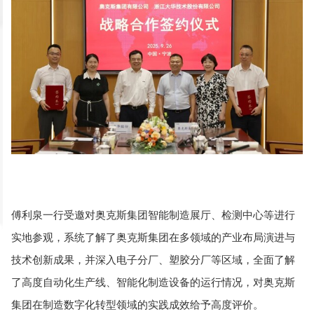
傅利泉一行受邀对奥克斯集团智能制造展厅、检测中心等进行
实地参观，系统了解了奥克斯集团在多领域的产业布局演进与
技术创新成果，并深入电子分厂、塑胶分厂等区域，全面了解
了高度自动化生产线、智能化制造设备的运行情况，对奥克斯
集团在制造数字化转型领域的实践成效给予高度评价。