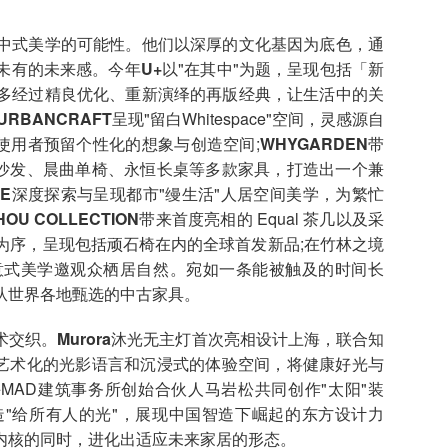
式美学的可能性。他们以深厚的文化基因为底色，通
未有的未来感。今年
U+
以"在其中"为题，呈现包括「新
多经过精良优化、重新演绎的再版经典，让生活中的关
URBANCRAFT
呈现"留白Whitespace"空间，灵感源自
使用者预留个性化的想象与创造空间;
WHYGARDEN
带
丘沙发、晨曲单椅、永恒长桌等多款家具，打造出一个兼
ME
深度探索与呈现都市"缦生活"人居空间美学，为繁忙
HOU COLLECTION
带来首度亮相的 Equal 茶几以及采
为序，呈现包括顽石椅在内的全球首发新品;在竹林之境
系列以意式美学邀观众栖居自然。宛如一条能被触及的时间长
从世界各地甄选的中古家具。
术交织。
Murora
沐光无主灯
首次亮相设计上海，联合知
过艺术化的光影语言和沉浸式的体验空间，将健康好光与
MAD建筑事务所创始合伙人马岩松共同创作"太阳"装
造"给所有人的光"，展现中国智造下崛起的东方设计力
内核的同时，进化出适应未来家居的形态。