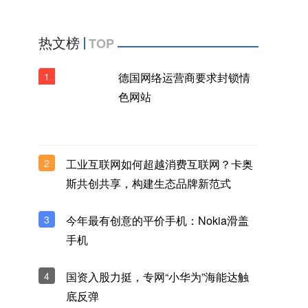
热文榜
TOP
1
德国网络运营商要求封锁情
色网站
2
工业互联网如何超越消费互联网？卡奥
斯共创共享，构建生态品牌新范式
3
今年最有创意的平价手机：Nokia滑盖
手机
4
国资入股力挺，专网“小华为”海能达触
底反弹