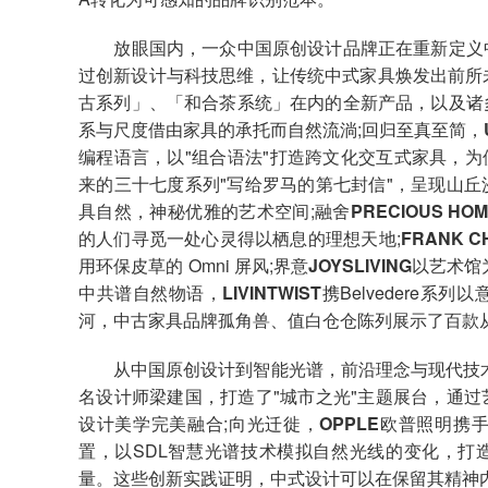
放眼国内，一众中国原创设计品牌正在重新定义中
过创新设计与科技思维，让传统中式家具焕发出前所
古系列」、「和合茶系统」在内的全新产品，以及诸
系与尺度借由家具的承托而自然流淌;回归至真至简，
编程语言，以"组合语法"打造跨文化交互式家具，为
来的三十七度系列"写给罗马的第七封信"，呈现山
具自然，神秘优雅的艺术空间;
融舍
PRECIOUS HO
的人们寻觅一处心灵得以栖息的理想天地;
FRANK C
用环保皮草的 Omni 屏风;
界意
JOYSLIVING
以艺术馆
中共谱自然物语，
LIVINTWIST
携Belvedere
河，中古家具品牌
孤角兽
、
值白仓仓
陈列展示了百款
从中国原创设计到智能光谱，前沿理念与现代技
名设计师梁建国，打造了"城市之光"主题展台，通
设计美学完美融合;向光迁徙，
OPPLE
欧普照明
携手
置，以SDL智慧光谱技术模拟自然光线的变化，打
量。这些创新实践证明，中式设计可以在保留其精神