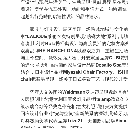
车设计与现代生活美学，生动呈现"灵感启行 尽在奥迪
着设计美学在汽车外观、功能和生活方式上的协调统
超越出行范畴的启迪性设计的品牌追求。
家具与灯具设计展区呈现一场跨越地域与文化的设
家"
LALIQUE
莱俪
本次特别呈现"磅礴大地"系列，
意境;比利时
Bulo
携经典设计与高度灵活的定制方案
戏桌品牌
RS BARCELONA
以游戏之力，重塑生活场
与工作空间。致敬先驱人物，丹麦家居品牌
GUBI
带
的追求;意大利高端简约家居设计品牌
Desalto Spa
带
结合，日本设计品牌
Miyazaki Chair Factory
、
ISH
chair
携新品呈现一场关于日式极致工艺与现代设计美
坚守人文关怀的
Waldmann
沃达迈
呈现数款具有
人因照明理念;意大利国宝级灯具品牌
Italamp
适逢创立
线玻璃台灯等经典之作亮相;意大利照明解决方案提供
回应设计行业对"光与空间"全新关系的探讨;葡萄牙
灯具极简美学代表品牌
Trizo21
，美国照明品牌
Visua
A转化为可感知的品牌识别范本。