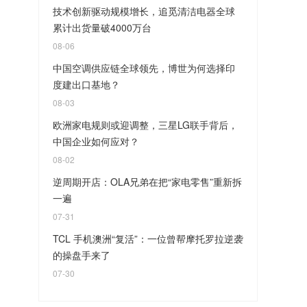
技术创新驱动规模增长，追觅清洁电器全球
累计出货量破4000万台
08-06
中国空调供应链全球领先，博世为何选择印
度建出口基地？
08-03
欧洲家电规则或迎调整，三星LG联手背后，
中国企业如何应对？
08-02
逆周期开店：OLA兄弟在把“家电零售”重新拆
一遍
07-31
TCL 手机澳洲“复活”：一位曾帮摩托罗拉逆袭
的操盘手来了
07-30