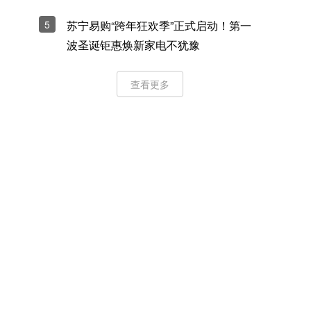
5
苏宁易购“跨年狂欢季”正式启动！第一
波圣诞钜惠焕新家电不犹豫
查看更多