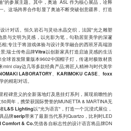
"的参展主题。其中，奥迪 A5L 作为核心展品，诠释
一。这场跨界合作彰显了奥迪不断突破创意疆界、打造
计对话。恒久岩石与灵动水晶交织，法国"光之雕塑
以地质与文明为灵感，以光影为笔，勾勒居室美学的深邃
亮相;专注于将游戏体验与设计美学融合的西班牙高端游
景;瑞士传奇品牌
Vitra
以创新家具打造启迪灵感的生活
来全球首发限量版本9602中国帽子灯，传递对极致材质
来mini clay边几等多款经典产品;将匠人精神与时代美学
INOMAKI LABORATORY
、
KARIMOKU CASE
、
foxx
学的精彩对话。
里程碑意义的全新落地灯及悬挂灯系列，展现前瞻性的
50周年，携荣获国际赞誉的MUNETTA & MARTINA无
者
L&S Lighting
以"光为语言"，打造一个沉浸式展位，
灯具品牌
serip
带来了最新当代系列Quartzo，比利时LED
l Comfort & Co.
凭借各自标志性的设计语言将品牌DN