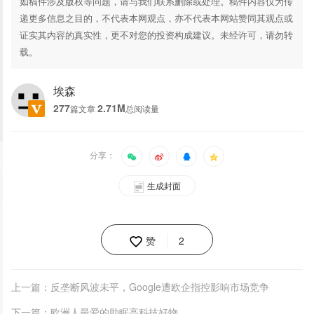
如稿件涉及版权等问题，请与我们联系删除或处理。稿件内容仅为传
递更多信息之目的，不代表本网观点，亦不代表本网站赞同其观点或
证实其内容的真实性，更不对您的投资构成建议。未经许可，请勿转
载。
埃森
277
2.71M
篇文章
总阅读量
分享：
生成封面
赞
2
上一篇：反垄断风波未平，Google遭欧企指控影响市场竞争
下一篇：欧洲人最爱的助眠高科技好物