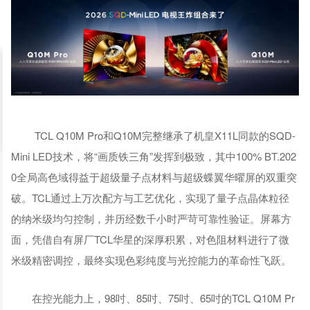
TCL Q10M Pro和Q10M完整继承了机皇X11L同款的SQD-
Mini LED技术，将“画质铁三角”发挥到极致，其中100% BT.202
0全局高色域得益于超级量子点材料与超级蝶翼华曜屏的双重突
破。TCL通过上万次配方与工艺优化，实现了量子点晶体粒径
的纳米级均匀控制，并历经数千小时严苛可靠性验证。屏幕方
面，凭借自有屏厂TCL华星的深厚积累，对色阻材料进行了微
米级精密调控，最终实现色彩纯度与光控能力的革命性飞跃。
在控光能力上，98吋、85吋、75吋、65吋的TCL Q10M Pr