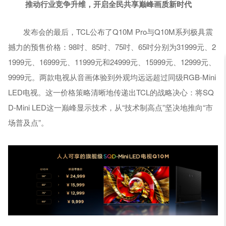
推动行业竞争升维
，
开启全民共享巅峰画质新时代
发布会的最后，TCL公布了Q10M Pro与Q10M系列极具震
撼力的预售价格：98吋、85吋、75吋、65吋分别为31999元、2
1999元、16999元、11999元和24999元、15999元、12999元、
9999元。两款电视从音画体验到外观均远远超过同级RGB-Mini
LED电视。这一价格策略清晰地传递出TCL的战略决心：将SQ
D-Mini LED这一巅峰显示技术，从“技术制高点”坚决地推向“市
场普及点”。