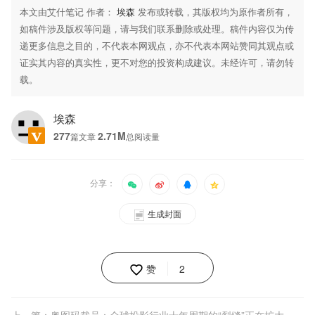
本文由艾什笔记 作者：
埃森
发布或转载，其版权均为原作者所有，
如稿件涉及版权等问题，请与我们联系删除或处理。稿件内容仅为传
递更多信息之目的，不代表本网观点，亦不代表本网站赞同其观点或
证实其内容的真实性，更不对您的投资构成建议。未经许可，请勿转
载。
埃森
277
2.71M
篇文章
总阅读量
分享：
生成封面
赞
2
上一篇：奥图码裁员：全球投影行业十年周期的“裂缝”正在扩大