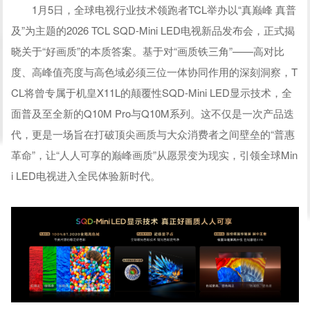
1月5日，全球电视行业技术领跑者TCL举办以“真巅峰 真普
及”为主题的2026 TCL SQD-Mini LED电视新品发布会，正式揭
晓关于“好画质”的本质答案。基于对“画质铁三角”——高对比
度、高峰值亮度与高色域必须三位一体协同作用的深刻洞察，T
CL将曾专属于机皇X11L的颠覆性SQD-Mini LED显示技术，全
面普及至全新的Q10M Pro与Q10M系列。这不仅是一次产品迭
代，更是一场旨在打破顶尖画质与大众消费者之间壁垒的“普惠
革命”，让“人人可享的巅峰画质”从愿景变为现实，引领全球Min
i LED电视进入全民体验新时代。