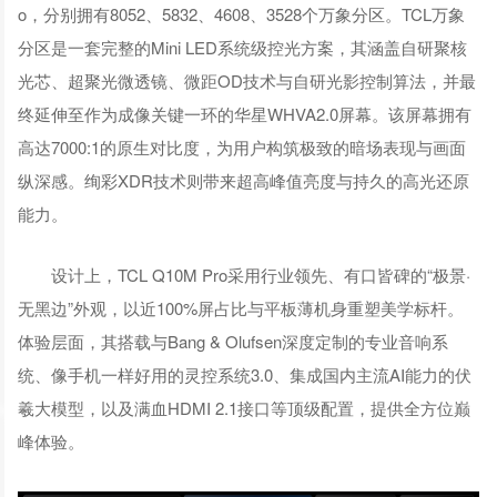
o，分别拥有8052、5832、4608、3528个万象分区。TCL万象
分区是一套完整的Mini LED系统级控光方案，其涵盖自研聚核
光芯、超聚光微透镜、微距OD技术与自研光影控制算法，并最
终延伸至作为成像关键一环的华星WHVA2.0屏幕。该屏幕拥有
高达7000:1的原生对比度，为用户构筑极致的暗场表现与画面
纵深感。绚彩XDR技术则带来超高峰值亮度与持久的高光还原
能力。
设计上，TCL Q10M Pro采用行业领先、有口皆碑的“极景·
无黑边”外观，以近100%屏占比与平板薄机身重塑美学标杆。
体验层面，其搭载与Bang & Olufsen深度定制的专业音响系
统、像手机一样好用的灵控系统3.0、集成国内主流AI能力的伏
羲大模型，以及满血HDMI 2.1接口等顶级配置，提供全方位巅
峰体验。