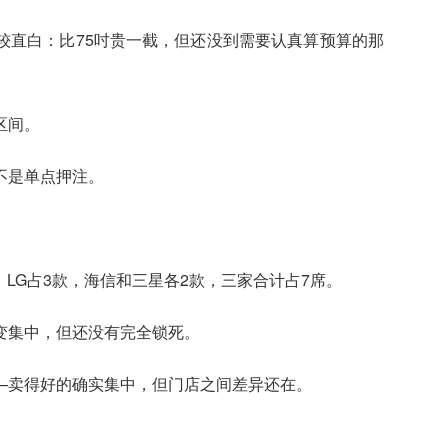
较直白：比75吋贵一截，但还没到需要认真算预算的那
区间。
不是单点押注。
中，LG占3款，海信和三星各2款，三家合计占7席。
变集中，但还没有完全锁死。
—卖得好的确实集中，但门店之间差异还在。