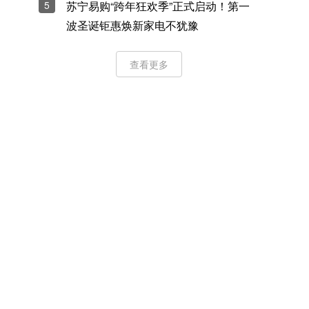
5
苏宁易购“跨年狂欢季”正式启动！第一
波圣诞钜惠焕新家电不犹豫
查看更多