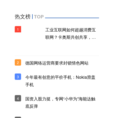
热文榜
TOP
1
工业互联网如何超越消费互
联网？卡奥斯共创共享，构
建生态品牌新范式
2
德国网络运营商要求封锁情色网站
3
今年最有创意的平价手机：Nokia滑盖
手机
4
国资入股力挺，专网“小华为”海能达触
底反弹