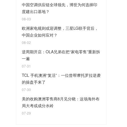
中国空调供应链全球领先，博世为何选择印
度建出口基地？
08-03
欧洲家电规则或迎调整，三星LG联手背后，
中国企业如何应对？
08-02
逆周期开店：OLA兄弟在把“家电零售”重新拆
一遍
07-31
TCL 手机澳洲“复活”：一位曾帮摩托罗拉逆袭
的操盘手来了
07-30
美的收购澳洲零售商8月见分晓：这场海外布
局大考或成分水岭
07-29