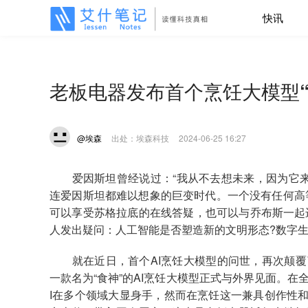
快讯
老板电器发布首个烹饪大模型
@埃森
出处：埃森科技
2024-06-25 16:27
爱因斯坦曾经说过：“我从不去想未来，因为它来
连爱因斯坦都难以想象的巨变时代。一个没有任何高
可以享受苏格拉底的在线答疑，也可以与乔布斯一起
人发出疑问：人工智能是否塑造新的文明形态?数字生
就在近日，首个AI烹饪大模型的问世，再次颠覆了
一款名为“食神”的AI烹饪大模型正式与外界见面。在全
I在多个领域大显身手，然而在烹饪这一兼具创作性和