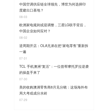
中国空调供应链全球领先，博世为何选择印
度建出口基地？
08-03
欧洲家电规则或迎调整，三星LG联手背后，
中国企业如何应对？
08-02
逆周期开店：OLA兄弟在把“家电零售”重新拆
一遍
07-31
TCL 手机澳洲“复活”：一位曾帮摩托罗拉逆袭
的操盘手来了
07-30
美的收购澳洲零售商8月见分晓：这场海外布
局大考或成分水岭
07-29