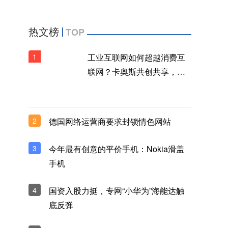
热文榜
TOP
1
工业互联网如何超越消费互
联网？卡奥斯共创共享，构
建生态品牌新范式
2
德国网络运营商要求封锁情色网站
3
今年最有创意的平价手机：Nokia滑盖
手机
4
国资入股力挺，专网“小华为”海能达触
底反弹