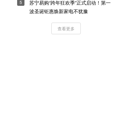
5
苏宁易购“跨年狂欢季”正式启动！第一
波圣诞钜惠焕新家电不犹豫
查看更多