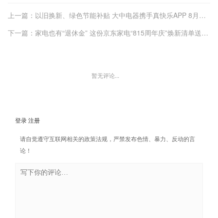
上一篇：以旧换新、绿色节能补贴 大中电器携手真快乐APP 8月连送多重福利
下一篇：家电也有“退休金” 这份京东家电“815周年庆”焕新清单送给你
暂无评论...
登录
注册
请自觉遵守互联网相关的政策法规，严禁发布色情、暴力、反动的言
论！