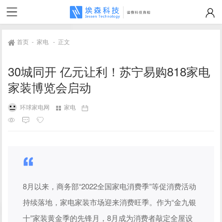
首页
-
家电
-
正文
30城同开 亿元让利！苏宁易购818家电
家装博览会启动
环球家电网
家电
8月以来，商务部“2022全国家电消费季”等促消费活动
持续落地，家电家装市场迎来消费旺季。作为“金九银
十”家装黄金季的先锋月，8月成为消费者敲定全屋设