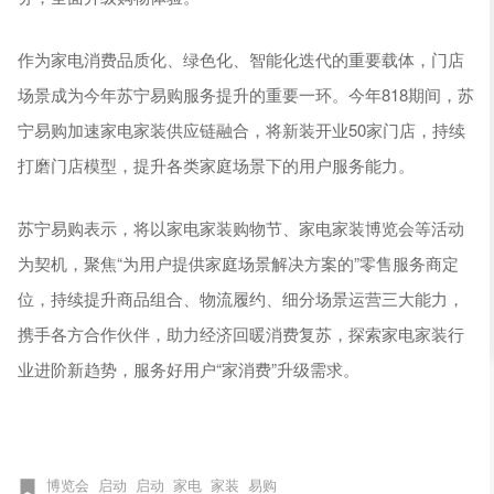
作为家电消费品质化、绿色化、智能化迭代的重要载体，门店
场景成为今年苏宁易购服务提升的重要一环。今年818期间，苏
宁易购加速家电家装供应链融合，将新装开业50家门店，持续
打磨门店模型，提升各类家庭场景下的用户服务能力。
苏宁易购表示，将以家电家装购物节、家电家装博览会等活动
为契机，聚焦“为用户提供家庭场景解决方案的”零售服务商定
位，持续提升商品组合、物流履约、细分场景运营三大能力，
携手各方合作伙伴，助力经济回暖消费复苏，探索家电家装行
业进阶新趋势，服务好用户“家消费”升级需求。
博览会
启动
启动
家电
家装
易购