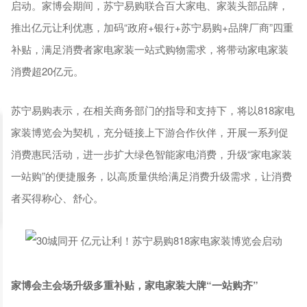
启动。家博会期间，苏宁易购联合百大家电、家装头部品牌，
推出亿元让利优惠，加码“政府+银行+苏宁易购+品牌厂商”四重
补贴，满足消费者家电家装一站式购物需求，将带动家电家装
消费超20亿元。
苏宁易购表示，在相关商务部门的指导和支持下，将以818家电
家装博览会为契机，充分链接上下游合作伙伴，开展一系列促
消费惠民活动，进一步扩大绿色智能家电消费，升级“家电家装
一站购”的便捷服务，以高质量供给满足消费升级需求，让消费
者买得称心、舒心。
家博会主会场升级多重补贴，家电家装大牌“一站购齐”