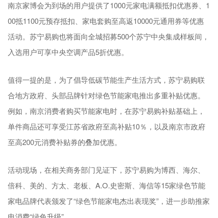
南京家博会为到场的用户提供了1000元家电满额抵扣优惠券、1
00抵1100元预存抵扣、家电套购至高返10000元通用券等优惠
活动。苏宁易购也将面向全城招募500个苏宁中央集成样板间，
入选用户可享中央空调产品5折优惠。
值得一提的是，为了倡导低碳节能生产生活方式，苏宁易购联
合地方政府、头部品牌针对绿色节能家电推出多重补贴优惠。
例如，南京消费者购买节能家电时，在苏宁易购补贴基础上，
单件商品还可享受江苏省政府至高补贴10％，以及南京市政府
至高200元消费补贴券的叠加优惠。
活动现场，在相关商务部门见证下，苏宁易购为博西、海尔、
倍科、美的、方太、老板、A.O.史密斯、海信等15家绿色节能
家电品牌代表颁发了“绿色节能家电杰出表现奖”，进一步助推家
电消费“绿色升级”。