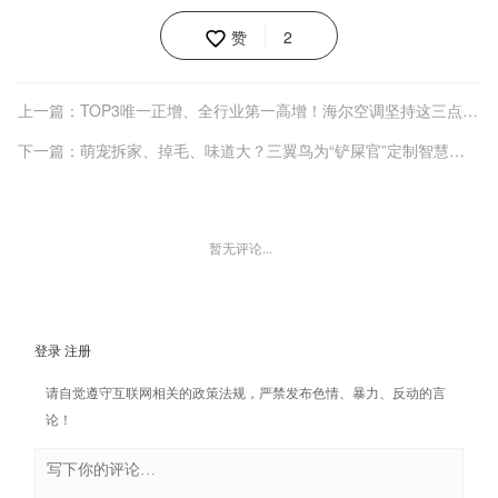
赞
2
上一篇：TOP3唯一正增、全行业第一高增！海尔空调坚持这三点见成效
下一篇：萌宠拆家、掉毛、味道大？三翼鸟为“铲屎官”定制智慧养宠新场景
暂无评论...
登录
注册
请自觉遵守互联网相关的政策法规，严禁发布色情、暴力、反动的言
论！