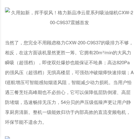
当然了，您完全不用顾虑格力CXW-200-C9S37的吸排力不够，
相反，在这方面该机显然更胜一筹。它拥有20m³/min的大风力
瞬吸（超强档），即使双灶爆炒也能保证不呛鼻；高达820Pa
的强风压（超强档）无惧高楼层，可强劲冲破烟瘴快速排烟；A
I巡航增压可智能感知烟道风阻，智能减少动力损耗。当用户恰
遇三餐烹饪高峰期也不必担心，它可以保障低层防倒灌、高层
防堵烟，迅速畅排无压力，54分贝的声压级低噪声更让用户静
享厨房清新。整机一级能效归功于内部高效的直流变频电机，
环保节能不遗余力。