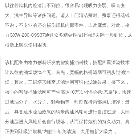
以往若烟机内腔清洁不到位，很容易出现吸力变弱、噪音变
大、滋生异味等诸多问题。请人上门清洁费时、费事还得花钱
不说，不专业的还会损伤烟机内部零件，非常麻烦。对此，格
力CXW-200-C9S37通过众多精尖科技让油烟去除一步到位，从
根源上解决使用困扰。
该机配备由格力创新研发的智旋捕油科技，搭配四重深滤技术
让以往的油烟烦恼全无。首先，宽幅的格栅滤网可初步过滤油
烟；其次，三层塔形蜂窝式滤油网可强化滤油效果；接下来，
核心的智旋捕油滤网可产生高达10万次/小时的动态旋转，快速
过滤油分子、水分子、颗粒物等，时刻保持内部风机洁净；最
后，具备疏水疏油效果的纳米疏油风轮可进行自洁过滤，大部
分油脂进入风轮后会自行脱落，从而保持烟机的持久动力。真
正做到让吸油烟机“内腔十年免清洗，久用如新大吸力”。