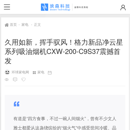
首页
-
家电
-
正文
久用如新，挥手驭风！格力新品净云星
系列吸油烟机CXW-200-C9S37震撼首
发
环球家电网
家电
有道是“四方食事，不过一碗人间烟火”，曾有不少文人
雅士都爱从这袅绕缤纷的“烟火气”中感受世间冷暖、品