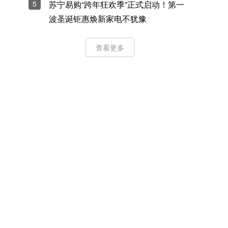
5
苏宁易购“跨年狂欢季”正式启动！第一
波圣诞钜惠焕新家电不犹豫
查看更多