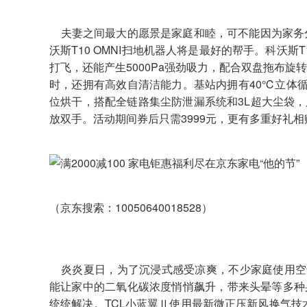
夫妻之间最大的愿景是家庭和睦，可不能因为家务
沃斯T10 OMNI扫地机器人将是最好的帮手。科沃斯
打飞，还能产生5000Pa强劲吸力，配合双盘拖布
时，还拥有高效自清洁能力。基站内拥有40℃立体
位烘干，搭配全链路集尘防泄漏系统和3L超大尘袋，
放双手。活动期间券后只需3999元，更有多重好礼
（京东搜索：10050640018528）
炎炎夏日，为了沉浸式感受凉爽，不少家庭使用空调
能让家中的二氧化碳浓度悄悄飙升，带来头晕等多种
统统解决。TCL小蓝翼Ⅱ使用最新微正压新风换气技