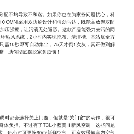
分配不均导致不和谐。如果你也在为家务问题忧心，科
T10 OMNI采用双边刷设计和强劲马达，既能高效聚灰防
旋转加压强擦，让污渍无处遁形。这款产品能强力去污的同
循环热风系统，2小时内实现拖布、清洁槽、基站底全方
只需10秒即可自动集尘，75天才倒1次灰，真正做到解
相赠，助你彻底摆脱家务烦恼！
时都会选择关上门窗，但就是“关门窗”的动作，很可
身体负担。不过有了TCL小蓝翼Ⅱ新风空调，这些问题
术，每小时可更换60m³新鲜空气，可有效缓解室内空气