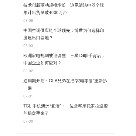
技术创新驱动规模增长，追觅清洁电器全球
累计出货量破4000万台
08-06
中国空调供应链全球领先，博世为何选择印
度建出口基地？
08-03
欧洲家电规则或迎调整，三星LG联手背后，
中国企业如何应对？
08-02
逆周期开店：OLA兄弟在把“家电零售”重新拆
一遍
07-31
TCL 手机澳洲“复活”：一位曾帮摩托罗拉逆袭
的操盘手来了
07-30