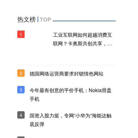
热文榜
TOP
1
工业互联网如何超越消费互
联网？卡奥斯共创共享，构
建生态品牌新范式
2
德国网络运营商要求封锁情色网站
3
今年最有创意的平价手机：Nokia滑盖
手机
4
国资入股力挺，专网“小华为”海能达触
底反弹