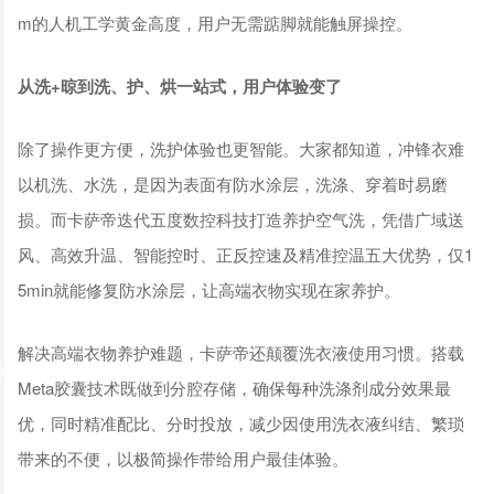
m的人机工学黄金高度，用户无需踮脚就能触屏操控。
从洗+晾到洗、护、烘一站式，用户体验变了
除了操作更方便，洗护体验也更智能。大家都知道，冲锋衣难
以机洗、水洗，是因为表面有防水涂层，洗涤、穿着时易磨
损。而卡萨帝迭代五度数控科技打造养护空气洗，凭借广域送
风、高效升温、智能控时、正反控速及精准控温五大优势，仅1
5min就能修复防水涂层，让高端衣物实现在家养护。
解决高端衣物养护难题，卡萨帝还颠覆洗衣液使用习惯。搭载
Meta胶囊技术既做到分腔存储，确保每种洗涤剂成分效果最
优，同时精准配比、分时投放，减少因使用洗衣液纠结、繁琐
带来的不便，以极简操作带给用户最佳体验。