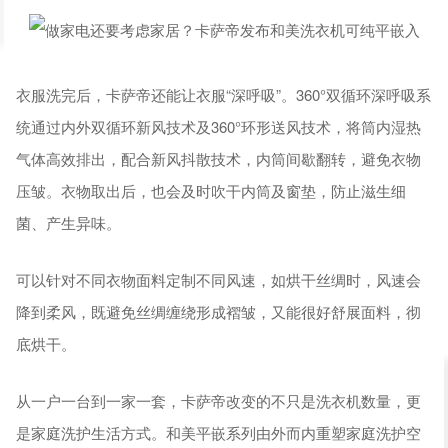
衣服洗完后，卡萨帝还能让衣服“深呼吸”。360°双循环深呼吸系
统通过内外双循环新风技术及360°环形送风技术，将筒内湿热
气体高效排出，配合新风抖散技术，内筒间歇翻转，避免衣物
压皱。衣物取出后，也会及时吹干内筒及窗垫，防止滋生细
菌、产生异味。
可以针对不同衣物面料定制不同风速，如烘干丝绸时，风速会
降到柔风，既避免丝绸缠绕形成褶皱，又能很好舒展面料，彻
底烘干。
从一户一台到一家一套，卡萨帝改变的不只是洗衣机数量，更
是家庭洗护生活方式。和美平嵌系列由外而内重塑家庭洗护空