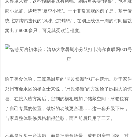
从菜单来看，这些预制品既有烤鸭、剁椒鱼头等“硬菜”，也有麻
辣小龙虾、烧烤等“夏季小吃”。一个非常直观的例子是，基于传
统北京烤鸭迭代的“风味北京烤鸭”，在刚上线仅一周的时间里就
卖出了6000多只，可见其受欢迎程度。
除了美食体验，三翼鸟厨房的“局改焕新”也正在落地。对于家住
郑州市金水区的杨女士来说，“局改焕新”的方案给了她很大的惊
喜。在接入该方案后，定制的橱柜增加了储藏空间；冰箱也有
了自己专属的位置，做饭的动线更合理……这一套升级下来，
与家庭整体装修风格相得益彰，而且前后只用了三天。
不再是只买一台冰箱，而是把美食场景、成套厨房带回家。对