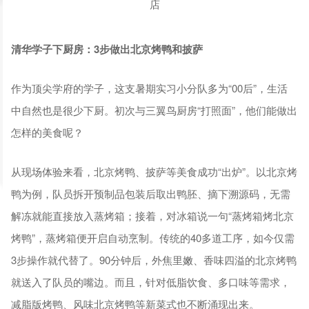
清华学子下厨房：3步做出北京烤鸭和披萨
作为顶尖学府的学子，这支暑期实习小分队多为“00后”，生活
中自然也是很少下厨。初次与三翼鸟厨房“打照面”，他们能做出
怎样的美食呢？
从现场体验来看，北京烤鸭、披萨等美食成功“出炉”。以北京烤
鸭为例，队员拆开预制品包装后取出鸭胚、摘下溯源码，无需
解冻就能直接放入蒸烤箱；接着，对冰箱说一句“蒸烤箱烤北京
烤鸭”，蒸烤箱便开启自动烹制。传统的40多道工序，如今仅需
3步操作就代替了。90分钟后，外焦里嫩、香味四溢的北京烤鸭
就送入了队员的嘴边。而且，针对低脂饮食、多口味等需求，
减脂版烤鸭、风味北京烤鸭等新菜式也不断涌现出来。